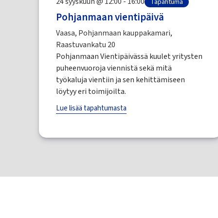
24 syyskuun @ 12:00 - 16:00
Tapahtuma
Pohjanmaan vientipäivä
Vaasa, Pohjanmaan kauppakamari,
Raastuvankatu 20
Pohjanmaan Vientipäivässä kuulet yritysten
puheenvuoroja viennistä sekä mitä
työkaluja vientiin ja sen kehittämiseen
löytyy eri toimijoilta.
Lue lisää tapahtumasta