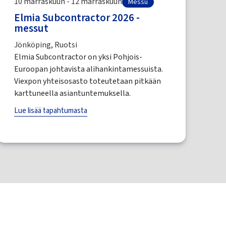
10 marraskuun - 12 marraskuun
Messu
Elmia Subcontractor 2026 -
messut
Jönköping, Ruotsi
Elmia Subcontractor on yksi Pohjois-
Euroopan johtavista alihankintamessuista.
Viexpon yhteisosasto toteutetaan pitkään
karttuneella asiantuntemuksella.
Lue lisää tapahtumasta