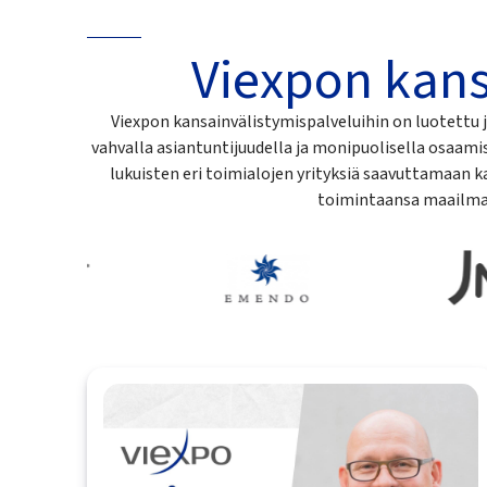
Viexpon kans
Viexpon kansainvälistymispalveluihin on luotettu 
vahvalla asiantuntijuudella ja monipuolisella osaam
lukuisten eri toimialojen yrityksiä saavuttamaan k
toimintaansa maailma