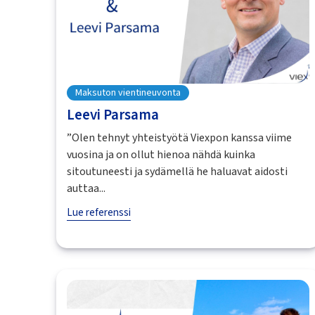
Maksuton vientineuvonta
Leevi Parsama
”Olen tehnyt yhteistyötä Viexpon kanssa viime
vuosina ja on ollut hienoa nähdä kuinka
sitoutuneesti ja sydämellä he haluavat aidosti
auttaa...
Lue referenssi