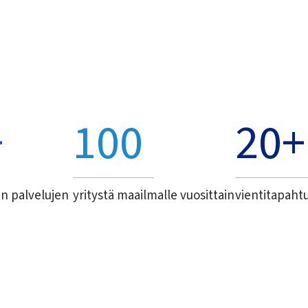
+
100
20
+
in palvelujen
yritystä maailmalle vuosittain
vientitapah