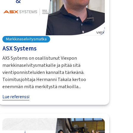
Markkinaselvitysmatka
ASX Systems
AXS Systems on osallistunut Viexpon
markkinaselvitysmatkalle ja pitää sitä
vientiponnisteluiden kannalta tärkeänä.
Toimitusjohtaja Hermanni Takala kertoo
enemmän mitä merkitystä matkoilla...
Lue referenssi