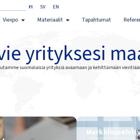
FI
SV
EN
Viexpo
Materiaalit
Tapahtumat
Refere
vie yrityksesi ma
utamme suomalaisia yrityksiä avaamaan ja kehittämään vientiää
Markkina­selvit