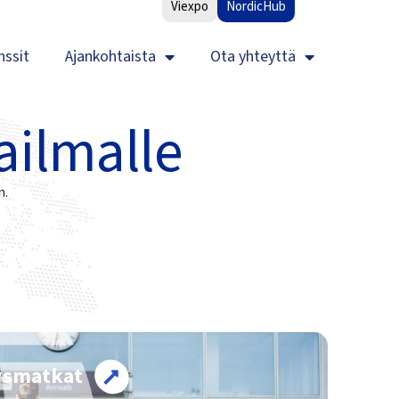
Viexpo
NordicHub
nssit
Ajankohtaista
Ota yhteyttä
ailmalle
n.
ys­matkat