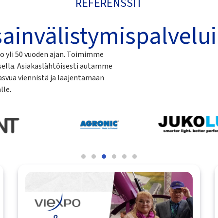
REFERENSSIT
ainvälistymispalvelui
jo yli 50 vuoden ajan. Toimimme
isella. Asiakaslähtöisesti autamme
asvua viennistä ja laajentamaan
lle.