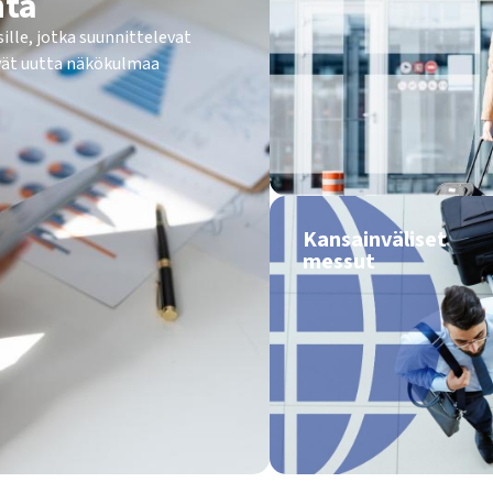
nta
lle, jotka suunnittelevat
sivät uutta näkökulmaa
Kansainväliset
messut