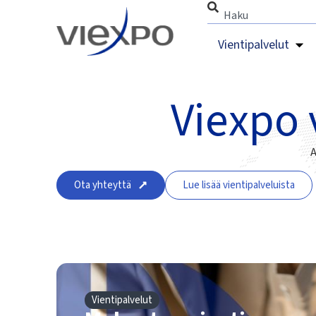
Vientipalvelut
Viexpo 
A
Ota yhteyttä
Lue lisää vientipalveluista
Vientipalvelut