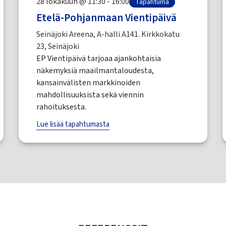
28 lokakuun @ 11:30 - 16:00
Tapahtuma
Etelä-Pohjanmaan Vientipäivä
Seinäjoki Areena, A-halli A141. Kirkkokatu
23, Seinäjoki
EP Vientipäivä tarjoaa ajankohtaisia
näkemyksiä maailmantaloudesta,
kansainvälisten markkinoiden
mahdollisuuksista sekä viennin
rahoituksesta.
Lue lisää tapahtumasta