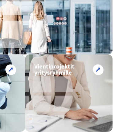
Vientiprojektit
yritysryhmille