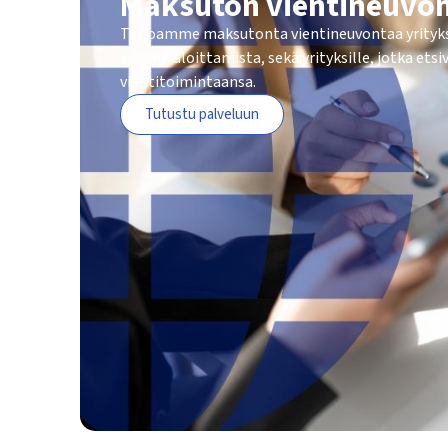
Maksuton vientineuvo
Tarjoamme maksutonta vientineuvontaa yrityksi
viennin aloittamista, sekä yrityksille, jotka et
vientitoimintaansa.
Tutustu palveluun