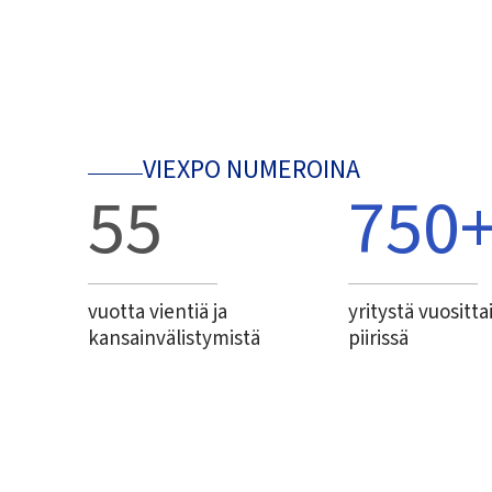
VIEXPO NUMEROINA
55
750
vuotta vientiä ja
yritystä vuositta
kansainvälistymistä
piirissä