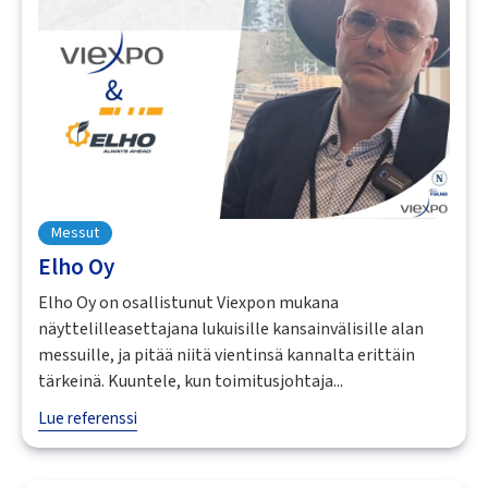
Messut
Elho Oy
Elho Oy on osallistunut Viexpon mukana
näyttelilleasettajana lukuisille kansainvälisille alan
messuille, ja pitää niitä vientinsä kannalta erittäin
tärkeinä. Kuuntele, kun toimitusjohtaja...
Lue referenssi