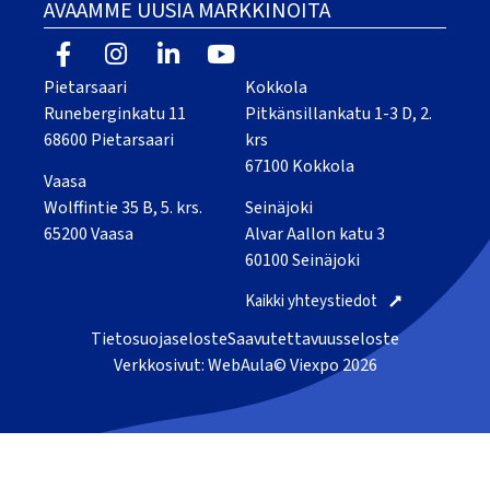
AVAAMME UUSIA MARKKINOITA
Pietarsaari
Kokkola
Runeberginkatu 11
Pitkänsillankatu 1-3 D, 2.
68600 Pietarsaari
krs
67100 Kokkola
Vaasa
Wolffintie 35 B, 5. krs.
Seinäjoki
65200 Vaasa
Alvar Aallon katu 3
60100 Seinäjoki
Kaikki yhteystiedot
Tietosuojaseloste
Saavutettavuusseloste
Verkkosivut: WebAula
© Viexpo 2026