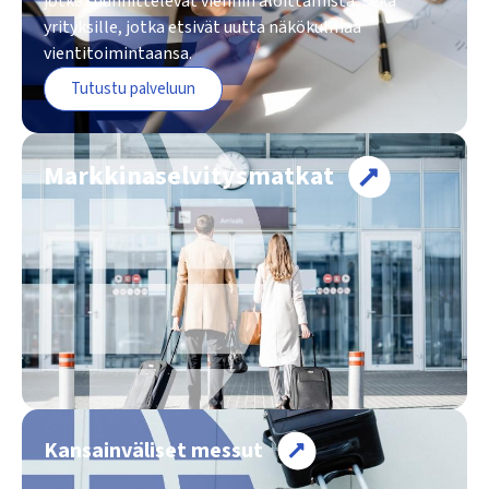
jotka suunnittelevat viennin aloittamista, sekä
yrityksille, jotka etsivät uutta näkökulmaa
vientitoimintaansa.
Tutustu palveluun
Markkina­selvitys­matkat
Kansainväliset messut