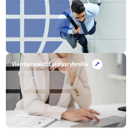
Vientiprojektit yritysryhmille