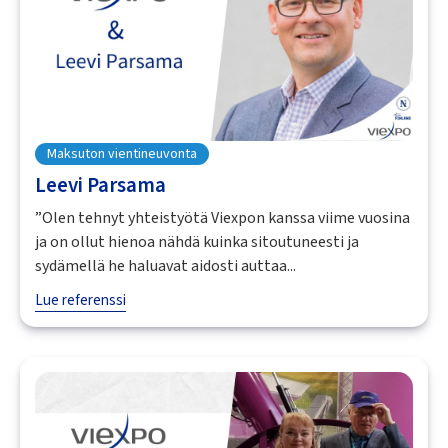
Maksuton vientineuvonta
Leevi Parsama
”Olen tehnyt yhteistyötä Viexpon kanssa viime vuosina
ja on ollut hienoa nähdä kuinka sitoutuneesti ja
sydämellä he haluavat aidosti auttaa...
Lue referenssi