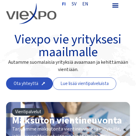
FI
SV
EN
Viexpo vie yrityksesi
maailmalle
Autamme suomalaisia yrityksiä avaamaan ja kehittämään
vientiään.
Ota yhteyttä
Lue lisää vientipalveluista
Vientipalvelut
Maksuton vientineuvonta
Tarjoamme maksutonta vientineuvontaa yrityksille,