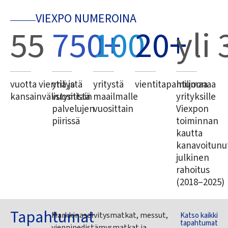
VIEXPO NUMEROINA
55
750
100
+
20
+
yli 
vuotta vientiä ja
yritystä
yritystä
vientitapahtumaa
miljoonaa
kansainvälistymistä
vuosittain
maailmalle
yrityksille
palvelujen
vuosittain
Viexpon
piirissä
toiminnan
kautta
kanavoitunu
julkinen
rahoitus
(2018–2025)
Tapahtumat
Markkinaselvitysmatkat, messut,
Katso kaikki
tapahtumat
vienninedistämysmatkat ja