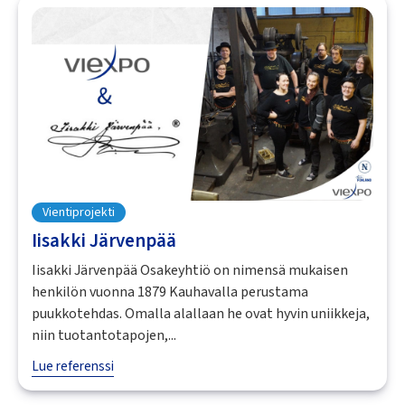
Vientiprojekti
Iisakki Järvenpää
Iisakki Järvenpää Osakeyhtiö on nimensä mukaisen
henkilön vuonna 1879 Kauhavalla perustama
puukkotehdas. Omalla alallaan he ovat hyvin uniikkeja,
niin tuotantotapojen,...
Lue referenssi