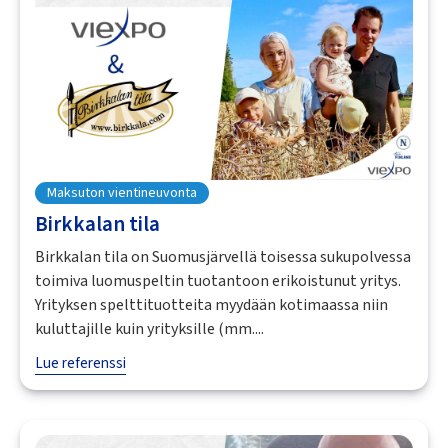
Maksuton vientineuvonta
Birkkalan tila
Birkkalan tila on Suomusjärvellä toisessa sukupolvessa
toimiva luomuspeltin tuotantoon erikoistunut yritys.
Yrityksen spelttituotteita myydään kotimaassa niin
kuluttajille kuin yrityksille (mm....
Lue referenssi