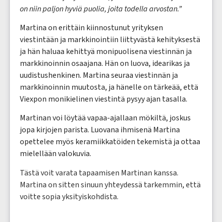
on niin paljon hyviä puolia, joita todella arvostan.”
Martina on erittäin kiinnostunut yrityksen
viestintään ja markkinointiin liittyvästä kehityksestä
ja hän haluaa kehittyä monipuolisena viestinnän ja
markkinoinnin osaajana. Hän on luova, idearikas ja
uudistushenkinen. Martina seuraa viestinnän ja
markkinoinnin muutosta, ja hänelle on tärkeää, että
Viexpon monikielinen viestintä pysyy ajan tasalla.
Martinan voi löytää vapaa-ajallaan mökiltä, joskus
jopa kirjojen parista. Luovana ihmisenä Martina
opettelee myös keramiikkatöiden tekemistä ja ottaa
mielellään valokuvia.
Tästä voit varata tapaamisen Martinan kanssa.
Martina on sitten sinuun yhteydessä tarkemmin, että
voitte sopia yksityiskohdista.