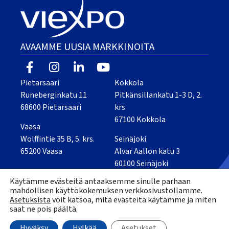
AVAAMME UUSIA MARKKINOITA
Pietarsaari
Kokkola
Runeberginkatu 11
Pitkänsillankatu 1-3 D, 2.
68600 Pietarsaari
krs
67100 Kokkola
Vaasa
Wolffintie 35 B, 5. krs.
Seinäjoki
65200 Vaasa
Alvar Aallon katu 3
60100 Seinäjoki
Käytämme evästeitä antaaksemme sinulle parhaan
Kaikki yhteystiedot
mahdollisen käyttökokemuksen verkkosivustollamme.
Asetuksista
voit katsoa, mitä evästeitä käytämme ja miten
Tietosuojaseloste
Saavutettavuusseloste
saat ne pois päältä.
Verkkosivut: WebAula
© Viexpo 2026
Hyväksy
Hylkää
Asetukset