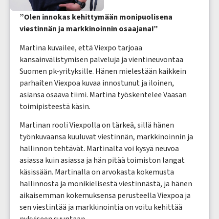
”Olen innokas kehittymään monipuolisena
viestinnän ja markkinoinnin osaajana!”
Martina kuvailee, että Viexpo tarjoaa
kansainvälistymisen palveluja ja vientineuvontaa
Suomen pk-yrityksille. Hänen mielestään kaikkein
parhaiten Viexpoa kuvaa innostunut ja iloinen,
asiansa osaava tiimi. Martina työskentelee Vaasan
toimipisteestä käsin.
Martinan rooli Viexpolla on tärkeä, sillä hänen
työnkuvaansa kuuluvat viestinnän, markkinoinnin ja
hallinnon tehtävät. Martinalta voi kysyä neuvoa
asiassa kuin asiassa ja hän pitää toimiston langat
käsissään. Martinalla on arvokasta kokemusta
hallinnosta ja monikielisestä viestinnästä, ja hänen
aikaisemman kokemuksensa perusteella Viexpoa ja
sen viestintää ja markkinointia on voitu kehittää
nykyiseen suuntaan.