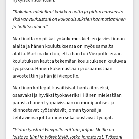
”Kokeilen mielelläni kaikkea uutta ja pidän haasteista.
Yksi vahvuuksistani on kokonaisuuksien hahmottaminen
ja hallitseminen.”
Martinalla on pitkä työkokemus kielten ja viestinnän
alalta ja hänen koulutuksensa on myös samalta
alalta. Martina kertoo, että hän tuli Viexpolle erään
koulutuksen kautta tekemään koulutukseen kuuluvaa
työjaksoa. Hänen kokemustaan ja osaamistaan
arvostettiin ja hän jäi Viexpolle.
Martinan kollegat kuvailisivat häntä iloiseksi,
osaavaksi ja hyväksi työkaveriksi. Hänen mielestään
parasta hänen työpäivissään on monipuoliset ja
kiinnostavat työtehtävät, oman työnsä ja
tehtäviensä johtaminen sekä joustavat työajat.
”Pidän työstäni Viexpolla erittäin paljon. Meillä on
loistava tiimi ja työtehtäviä, jotka innostavat. Työssäni