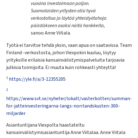
vuosina investoimaan paljon.
Suomalaisten yritysten olisi hyvä
verkostoitua ja löytää yhteistyötahoja
päästäkseen osaksi näitä hankkeita,
sanoo Anne Viitala.
Työtä ei tarvitse tehdä yksin, vaan apua on saatavissa. Team
Finland -verkostosta, johon Viexpokin kuuluu, löytyy
yrityksille erilaisia kansainvälistymispalveluita tarjoavia
julkisia toimijoita. Ei muuta kuin rohkeasti yhteyttä!
1
https://yle.fi/a/3-12355205
2
https://www.svt.se/nyheter/lokalt/vasterbotten/summan-
for-jatteinvesteringarna-langs-norrlandskusten-300-
miljarder
Asiantuntijana Viexpolta haastateltu
kansainvälistymisasiantuntija Anne Viitalaa. Anne Viitala