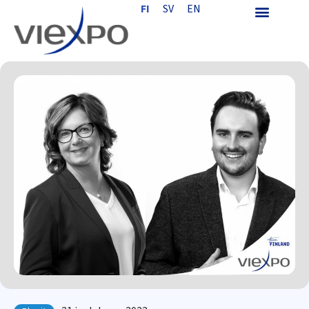
FI
SV
EN