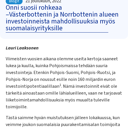
21 joulukuun, 2022
Blogit
Onni suosii rohkeaa
–Västerbottenin ja Norrbottenin alueen
investoinneista mahdollisuuksia myös
suomalaisyrityksille
Lauri Laaksonen
Viimeisten vuosien aikana olemme useita kertoja saaneet
lukea ja kuulla, kuinka Pohjoismaissa tehdään suuria
investointeja. Etenkin Pohjois-Suomi, Pohjois-Ruotsi, ja
Pohjois-Norja on noussut esille noin 160 miljardin euron
1
investointipotentiaalillaan
. Nämä investoinnit eivät ole
tärkeitä ainoastaan omille lähialueilleen, vaan ne tarjoavat
liiketoimintamahdollisuuksia myös muualta tuleville
toimijoille.
Tästä saimme hyvän muistutuksen jälleen lokakuussa, kun
veimme joukon suomalaisia puurakentamisalan toimijoita