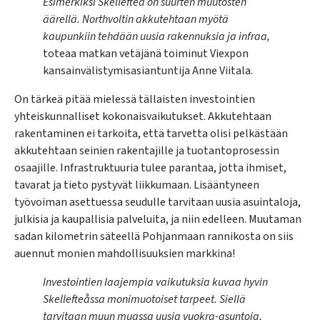
Esimerkiksi Skellefteå on suurten muutosten
äärellä. Northvoltin akkutehtaan myötä
kaupunkiin tehdään uusia rakennuksia ja infraa,
toteaa matkan vetäjänä toiminut Viexpon
kansainvälistymisasiantuntija Anne Viitala.
On tärkeä pitää mielessä tällaisten investointien
yhteiskunnalliset kokonaisvaikutukset. Akkutehtaan
rakentaminen ei tarkoita, että tarvetta olisi pelkästään
akkutehtaan seinien rakentajille ja tuotantoprosessin
osaajille. Infrastruktuuria tulee parantaa, jotta ihmiset,
tavarat ja tieto pystyvät liikkumaan. Lisääntyneen
työvoiman asettuessa seudulle tarvitaan uusia asuintaloja,
julkisia ja kaupallisia palveluita, ja niin edelleen. Muutaman
sadan kilometrin säteellä Pohjanmaan rannikosta on siis
auennut monien mahdollisuuksien markkina!
Investointien laajempia vaikutuksia kuvaa hyvin
Skellefteåssa monimuotoiset tarpeet. Siellä
tarvitaan muun muassa uusia vuokra-asuntoja,