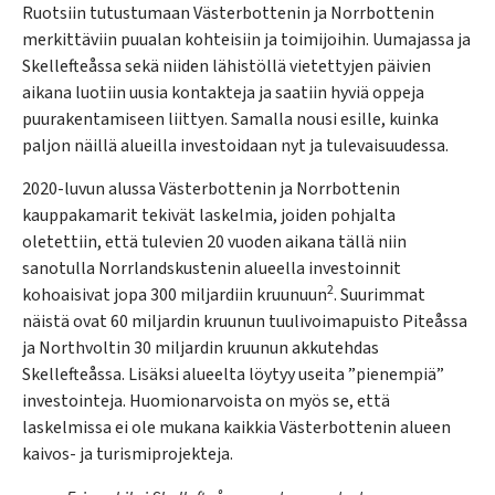
Ruotsiin tutustumaan Västerbottenin ja Norrbottenin
merkittäviin puualan kohteisiin ja toimijoihin. Uumajassa ja
Skellefteåssa sekä niiden lähistöllä vietettyjen päivien
aikana luotiin uusia kontakteja ja saatiin hyviä oppeja
puurakentamiseen liittyen. Samalla nousi esille, kuinka
paljon näillä alueilla investoidaan nyt ja tulevaisuudessa.
2020-luvun alussa Västerbottenin ja Norrbottenin
kauppakamarit tekivät laskelmia, joiden pohjalta
oletettiin, että tulevien 20 vuoden aikana tällä niin
sanotulla Norrlandskustenin alueella investoinnit
2
kohoaisivat jopa 300 miljardiin kruunuun
. Suurimmat
näistä ovat 60 miljardin kruunun tuulivoimapuisto Piteåssa
ja Northvoltin 30 miljardin kruunun akkutehdas
Skellefteåssa. Lisäksi alueelta löytyy useita ”pienempiä”
investointeja. Huomionarvoista on myös se, että
laskelmissa ei ole mukana kaikkia Västerbottenin alueen
kaivos- ja turismiprojekteja.