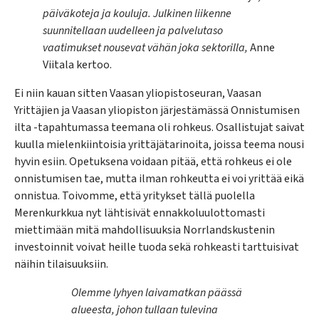
päiväkoteja ja kouluja. Julkinen liikenne
suunnitellaan uudelleen ja palvelutaso
vaatimukset nousevat vähän joka sektorilla,
Anne
Viitala kertoo.
Ei niin kauan sitten Vaasan yliopistoseuran, Vaasan
Yrittäjien ja Vaasan yliopiston järjestämässä Onnistumisen
ilta -tapahtumassa teemana oli rohkeus. Osallistujat saivat
kuulla mielenkiintoisia yrittäjätarinoita, joissa teema nousi
hyvin esiin. Opetuksena voidaan pitää, että rohkeus ei ole
onnistumisen tae, mutta ilman rohkeutta ei voi yrittää eikä
onnistua. Toivomme, että yritykset tällä puolella
Merenkurkkua nyt lähtisivät ennakkoluulottomasti
miettimään mitä mahdollisuuksia Norrlandskustenin
investoinnit voivat heille tuoda sekä rohkeasti tarttuisivat
näihin tilaisuuksiin.
Olemme lyhyen laivamatkan päässä
alueesta, johon tullaan tulevina