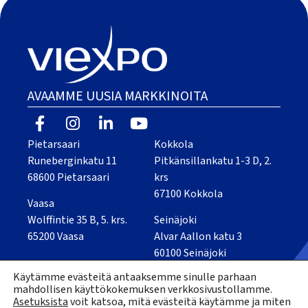
AVAAMME UUSIA MARKKINOITA
Pietarsaari
Kokkola
Runeberginkatu 11
Pitkänsillankatu 1-3 D, 2.
68600 Pietarsaari
krs
67100 Kokkola
Vaasa
Wolffintie 35 B, 5. krs.
Seinäjoki
65200 Vaasa
Alvar Aallon katu 3
60100 Seinäjoki
Käytämme evästeitä antaaksemme sinulle parhaan
Kaikki yhteystiedot
mahdollisen käyttökokemuksen verkkosivustollamme.
Asetuksista
voit katsoa, mitä evästeitä käytämme ja miten
Tietosuojaseloste
Saavutettavuusseloste