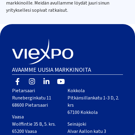
markkinoille. Meidän avullamme löydät juuri sinun
yrityksellesi sopivat ratkaisut.
AVAAMME UUSIA MARKKINOITA
Pietarsaari
Kokkola
Runeberginkatu 11
Pitkänsillankatu 1-3 D, 2.
68600 Pietarsaari
krs
67100 Kokkola
Vaasa
Wolffintie 35 B, 5. krs.
Seinäjoki
65200 Vaasa
Alvar Aallon katu 3