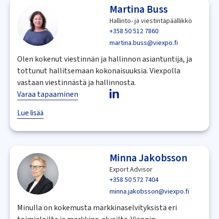
Martina Buss
Hallinto- ja viestintäpäällikkö
+358 50 512 7860
martina.buss@viexpo.fi
Olen kokenut viestinnän ja hallinnon asiantuntija, ja
tottunut hallitsemaan kokonaisuuksia. Viexpolla
vastaan viestinnästä ja hallinnosta.
Varaa tapaaminen
Lue lisää
Minna Jakobsson
Export Advisor
+358 50 572 7404
minna.jakobsson@viexpo.fi
Minulla on kokemusta markkinaselvityksistä eri