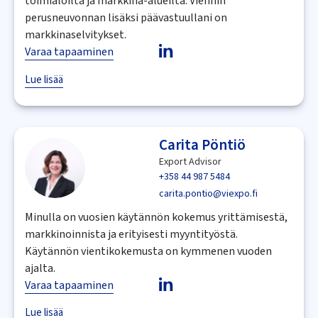
toimialoilta ja markkina-alueilta. Viennin
perusneuvonnan lisäksi päävastuullani on
markkinaselvitykset.
Varaa tapaaminen
Lue lisää
Carita Pöntiö
Export Advisor
+358 44 987 5484
carita.pontio@viexpo.fi
Minulla on vuosien käytännön kokemus yrittämisestä,
markkinoinnista ja erityisesti myyntityöstä.
Käytännön vientikokemusta on kymmenen vuoden
ajalta.
Varaa tapaaminen
Lue lisää