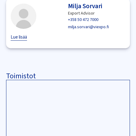
Milja Sorvari
Export Advisor
+358 50 472 7000
milja.sorvari@viexpo.fi
Lue lisää
Toimistot