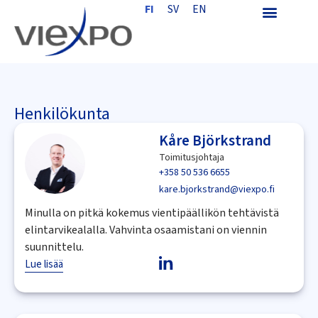
FI
SV
EN
Henkilökunta
Kåre Björkstrand
Toimitusjohtaja
+358 50 536 6655
kare.bjorkstrand@viexpo.fi
Minulla on pitkä kokemus vientipäällikön tehtävistä
elintarvikealalla. Vahvinta osaamistani on viennin
suunnittelu.
Lue lisää