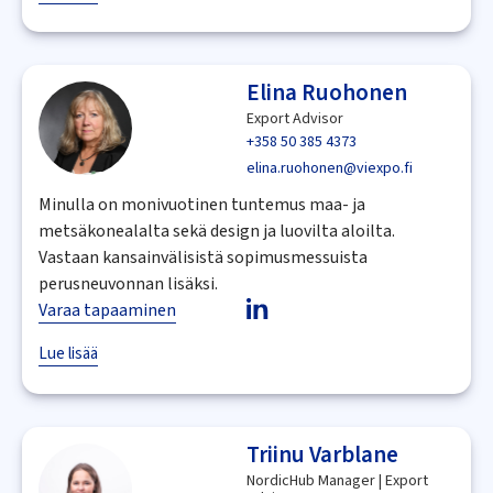
Elina Ruohonen
Export Advisor
+358 50 385 4373
elina.ruohonen@viexpo.fi
Minulla on monivuotinen tuntemus maa- ja
metsäkonealalta sekä design ja luovilta aloilta.
Vastaan kansainvälisistä sopimusmessuista
perusneuvonnan lisäksi.
Varaa tapaaminen
Lue lisää
Triinu Varblane
NordicHub Manager | Export