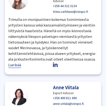
Advisor
+358 44 332 3134
triinu.varblane@viexpo.fi
Triinulla on monipuolinen kokemus toimimisesta
yritysten kanssa sekä kansainvälistymiseen ja vientiin
liittyvistä haasteista. Hänellä on myös kiinnostavia
näkemyksiä Viexpon palvelujen viemisestä yritysten
tietoisuuteen ja hyödyksi. Hän on toiminut viimeiset
vuodet Merinovassa, ja työskennellyt
kehittämistehtävissä, joissa alueen yritykset, energia-
ala ja klusteritoiminta ovat olleet oleellisessa osassa.
Lue lisää
Anne Viitala
Export Advisor
+358 400 811 490
anne.viitala@viexpo.fi