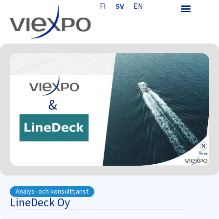
FI
SV
EN
Analys- och konsulttjänst
LineDeck Oy