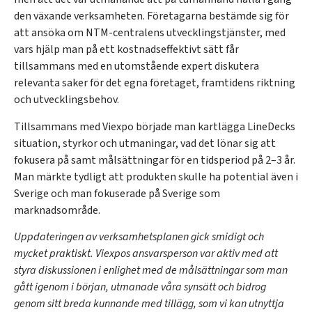
den växande verksamheten. Företagarna bestämde sig för
att ansöka om NTM-centralens utvecklingstjänster, med
vars hjälp man på ett kostnadseffektivt sätt får
tillsammans med en utomstående expert diskutera
relevanta saker för det egna företaget, framtidens riktning
och utvecklingsbehov.
Tillsammans med Viexpo började man kartlägga LineDecks
situation, styrkor och utmaningar, vad det lönar sig att
fokusera på samt målsättningar för en tidsperiod på 2–3 år.
Man märkte tydligt att produkten skulle ha potential även i
Sverige och man fokuserade på Sverige som
marknadsområde.
Uppdateringen av verksamhetsplanen gick smidigt och
mycket praktiskt. Viexpos ansvarsperson var aktiv med att
styra diskussionen i enlighet med de målsättningar som man
gått igenom i början, utmanade våra synsätt och bidrog
genom sitt breda kunnande med tillägg, som vi kan utnyttja