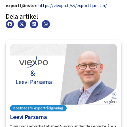
exporttjänster:
https://viexpo.fi/sv/exporttjanster/
Dela artikel
Kostnadsfri exportrådgivning
Leevi Parsama
”Jag har samarbetat med Viexpo under de senaste åren