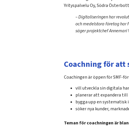
Yrityspalvelu Oy, Södra Österbo
–
Digitaliseringen har revol
och medelstora företag har f
säger projektchef Annemari 
Coachning för att 
Coachingen är öppen för SMF-fö
vill utveckla sin digitala ha
planerar att expandera til
bygga upp en systematisk i
söker nya kunder, marknad
Teman för coachningen är blan