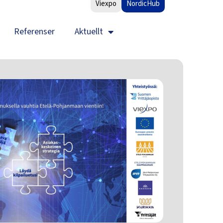
Viexpo
NordicHub
Referenser
Aktuellt