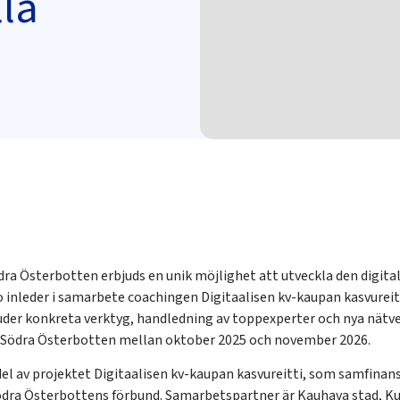
lla
ra Österbotten erbjuds en unik möjlighet att utveckla den digital
 inleder i samarbete coachingen Digitaalisen kv-kaupan kasvureitti
uder konkreta verktyg, handledning av toppexperter och nya nätve
i Södra Österbotten mellan oktober 2025 och november 2026.
del av projektet Digitaalisen kv-kaupan kasvureitti, som samfinan
Södra Österbottens förbund. Samarbetspartner är Kauhava stad, K