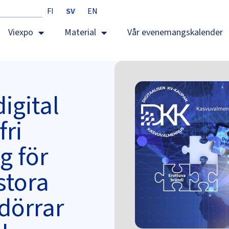
FI
SV
EN
Viexpo
Material
Vår evenemangskalender
igital
fri
g för
stora
dörrar