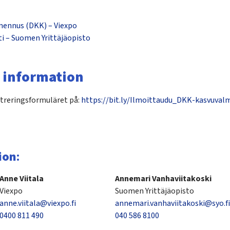
mennus (DKK) – Viexpo
ti – Suomen Yrittäjäopisto
 information
istreringsformuläret på:
https://bit.ly/Ilmoittaudu_DKK-kasvuva
ion
:
Anne Viitala
Annemari Vanhaviitakoski
Viexpo
Suomen Yrittäjäopisto
anne.viitala@viexpo.fi
annemari.vanhaviitakoski@syo.fi
0400 811 490
040 586 8100