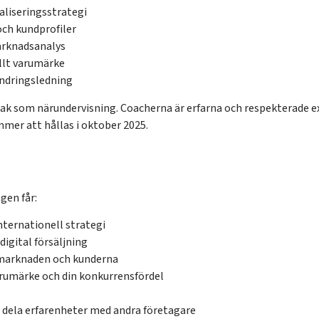
aliseringsstrategi
ch kundprofiler
arknadsanalys
llt varumärke
ändringsledning
k som närundervisning. Coacherna är erfarna och respekterade e
mer att hållas i oktober 2025.
gen får:
nternationell strategi
digital försäljning
lmarknaden och kunderna
varumärke och din konkurrensfördel
 dela erfarenheter med andra företagare