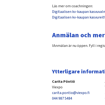
Läs mer om coachningen:
Digitaalisen kv-kaupan kasvuval
Digitaalisen kv-kaupan kasvureit
Anmälan och mer
IAnmälan är nu öppen. Fyll i reg
Ytterligare informat
Carita Pöntiö
Viexpo
carita.pontio@viexpo.fi
044 987 5484