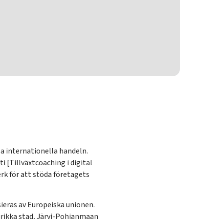
a internationella handeln.
 [Tillväxtcoaching i digital
rk för att stöda företagets
sieras av Europeiska unionen.
urikka stad, Järvi-Pohjanmaan