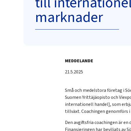
till internatione
marknader
MEDDELANDE
21.5.2025
Små och medelstora företag i Söd
Suomen Yrittäjäopisto och Viexpo
internationell handel], som erbj
tillväxt. Coachingen genomförs 
Den avgiftsfria coachingen är en 
Finansieringen har beviljats av 