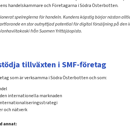
ttens handelskammare och Företagarna i Södra Österbotten.
utionerat spelreglerna för handeln. Kundens köpstig börjar nästan al
ortfarande en stor outnyttjad potential för digital försäljning på den
Vanhaviitakoski från Suomen Yrittäjäopisto.
stödja tillväxten i SMF-företag
retag som är verksamma i Södra Österbotten och som:
ndel
l den internationella marknaden
nternationaliseringsstrategi
er och nätverk
d annat: