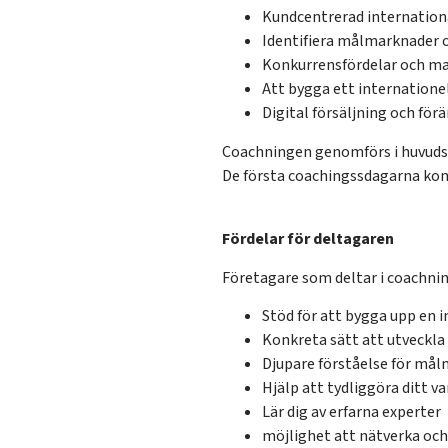
Kundcentrerad internation
Identifiera målmarknader o
Konkurrensfördelar och m
Att bygga ett internatione
Digital försäljning och för
Coachningen genomförs i huvudsa
De första coachingssdagarna kom
Fördelar för deltagaren
Företagare som deltar i coachnin
Stöd för att bygga upp en i
Konkreta sätt att utveckla 
Djupare förståelse för må
Hjälp att tydliggöra ditt 
Lär dig av erfarna experter
möjlighet att nätverka och