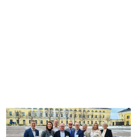
Våra värden
Kundorientering, pålitlighet och öppenhet är
grundpelare i vår verksamhet.