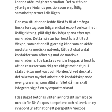
i denna oförutsägbara situation. Detta stärker
ytterligare Finlands position som en pålitlig
samarbetspartner i alla lägen.
Den nya situationen ledde förstås till att många
finska företag som tidigare idkat exportverksamhet i
östlig riktning, plötsligt fick börja spana efter nya
marknader. Detta i sin tur har förstås lett till att
Viexpo, som nationellt gjort sig känd som en aktör
med starka nordiska nätverk, fått ett ökat antal
kontakter som söker sig mot de nordiska
marknaderna. I de bästa av världar hoppas vi förstås
att de resurser som tidigare riktigt mot öst, nu i
stället riktas mot väst och Norden. Vi vet dock att
detta kräver mycket arbete och kontaktskapande
över gränserna, som alltid är fallet då man skall
integrera sig på en ny exportmarknad.
I dagsläget betonas vikten av nordiskt samarbete
och därför får Viexpos kompetens och nätverk en ny
innebörd ur ett nationellt perspektiv. Viexpos