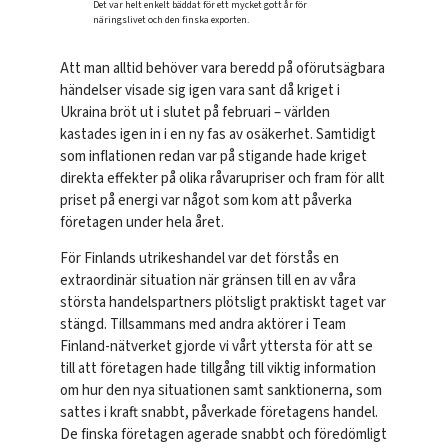
Det var helt enkelt bäddat för ett mycket gott år för
näringslivet och den finska exporten.
Att man alltid behöver vara beredd på oförutsägbara
händelser visade sig igen vara sant då kriget i
Ukraina bröt ut i slutet på februari – världen
kastades igen in i en ny fas av osäkerhet. Samtidigt
som inflationen redan var på stigande hade kriget
direkta effekter på olika råvarupriser och fram för allt
priset på energi var något som kom att påverka
företagen under hela året.
För Finlands utrikeshandel var det förstås en
extraordinär situation när gränsen till en av våra
största handelspartners plötsligt praktiskt taget var
stängd. Tillsammans med andra aktörer i Team
Finland-nätverket gjorde vi vårt yttersta för att se
till att företagen hade tillgång till viktig information
om hur den nya situationen samt sanktionerna, som
sattes i kraft snabbt, påverkade företagens handel.
De finska företagen agerade snabbt och föredömligt