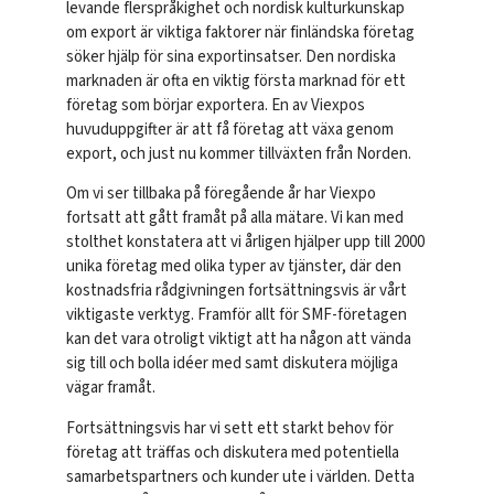
levande flerspråkighet och nordisk kulturkunskap
om export är viktiga faktorer när finländska företag
söker hjälp för sina exportinsatser. Den nordiska
marknaden är ofta en viktig första marknad för ett
företag som börjar exportera. En av Viexpos
huvuduppgifter är att få företag att växa genom
export, och just nu kommer tillväxten från Norden.
Om vi ser tillbaka på föregående år har Viexpo
fortsatt att gått framåt på alla mätare. Vi kan med
stolthet konstatera att vi årligen hjälper upp till 2000
unika företag med olika typer av tjänster, där den
kostnadsfria rådgivningen fortsättningsvis är vårt
viktigaste verktyg. Framför allt för SMF-företagen
kan det vara otroligt viktigt att ha någon att vända
sig till och bolla idéer med samt diskutera möjliga
vägar framåt.
Fortsättningsvis har vi sett ett starkt behov för
företag att träffas och diskutera med potentiella
samarbetspartners och kunder ute i världen. Detta