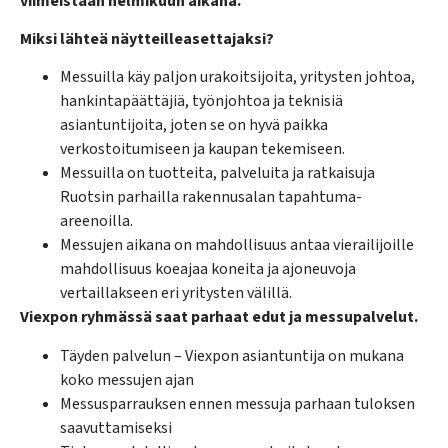
viimeistään helmikuun aikana.
Miksi lähteä näytteilleasettajaksi?
Messuilla käy paljon urakoitsijoita, yritysten johtoa,
hankintapäättäjiä, työnjohtoa ja teknisiä
asiantuntijoita, joten se on hyvä paikka
verkostoitumiseen ja kaupan tekemiseen.
Messuilla on tuotteita, palveluita ja ratkaisuja
Ruotsin parhailla rakennusalan tapahtuma-
areenoilla.
Messujen aikana on mahdollisuus antaa vierailijoille
mahdollisuus koeajaa koneita ja ajoneuvoja
vertaillakseen eri yritysten välillä.
Viexpon ryhmässä saat parhaat edut ja messupalvelut.
Täyden palvelun – Viexpon asiantuntija on mukana
koko messujen ajan
Messusparrauksen ennen messuja parhaan tuloksen
saavuttamiseksi