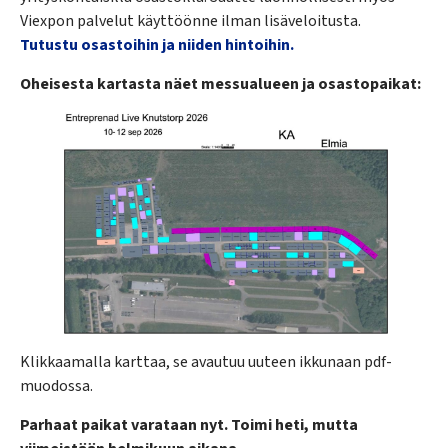
Viexpon palvelut käyttöönne ilman lisäveloitusta.
Tutustu osastoihin ja niiden hintoihin.
Oheisesta kartasta näet messualueen ja osastopaikat:
Klikkaamalla karttaa, se avautuu uuteen ikkunaan pdf-
muodossa.
Parhaat paikat varataan nyt. Toimi heti, mutta