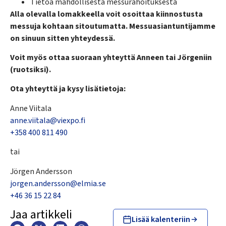
Tietoa mahdollisesta messurahoituksesta
Alla olevalla lomakkeella voit osoittaa kiinnostusta
messuja kohtaan sitoutumatta. Messuasiantuntijamme
on sinuun sitten yhteydessä.
Voit myös ottaa suoraan yhteyttä Anneen tai Jörgeniin
(ruotsiksi).
Ota yhteyttä ja kysy lisätietoja:
Anne Viitala
anne.viitala@viexpo.fi
+358 400 811 490
tai
Jörgen Andersson
jorgen.andersson@elmia.se
+46 36 15 22 84
Jaa artikkeli
Lisää kalenteriin