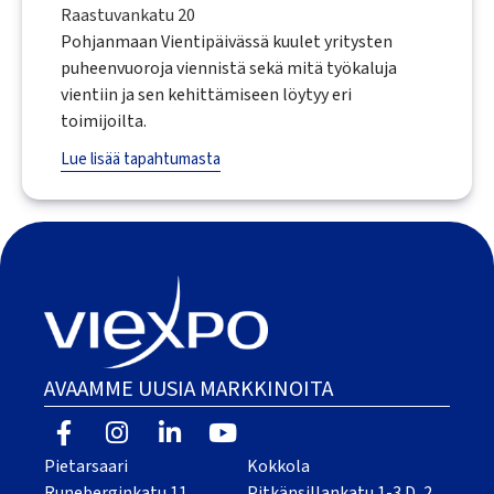
Raastuvankatu 20
Pohjanmaan Vientipäivässä kuulet yritysten
puheenvuoroja viennistä sekä mitä työkaluja
vientiin ja sen kehittämiseen löytyy eri
toimijoilta.
Lue lisää tapahtumasta
AVAAMME UUSIA MARKKINOITA
Pietarsaari
Kokkola
Runeberginkatu 11
Pitkänsillankatu 1-3 D, 2.