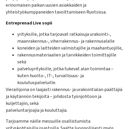
erinomaisen paikan uusien asiakkaiden ja
yhteistyökumppaneiden tavoittamiseen Ruotsissa.
Entreprenad Live sopii
yrityksille, jotka tarjoavat ratkaisuja urakointi-,
maanrakennus-, viherrakennus- ja rakennusalalle
koneiden ja laitteiden valmistajille ja maahantuojille,
rakennusmateriaalien ja tarvikkeiden toimittajille
sekä
palveluyrityksille, jotka tukevat alan toimintaa –
kuten huolto-, IT-, turvallisuus- ja
koulutuspalveluille.
Vierailijoina on laajasti rakennus- ja urakointialan päättäjiä
ja käytännön tekijöitä – johdosta työnjohtoon ja
kuljettajiin, sekä
palveluntarjoajia ja kouluttajia.
Tarjoamme näille messuille osallistumista
yrityskohtaisilla osastoilla. Saatte luonnollisesti myös