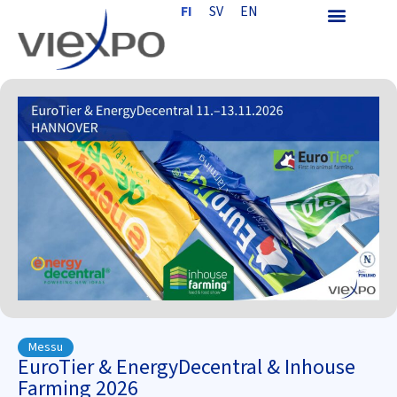
FI
SV
EN
Messu
EuroTier & EnergyDecentral & Inhouse
Farming 2026