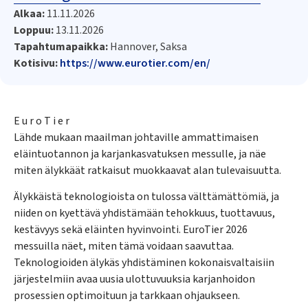
Alkaa:
11.11.2026
Loppuu:
13.11.2026
Tapahtumapaikka:
Hannover, Saksa
Kotisivu:
https://www.eurotier.com/en/
E u r o T i e r
Lähde mukaan maailman johtaville ammattimaisen
eläintuotannon ja karjankasvatuksen messulle, ja näe
miten älykkäät ratkaisut muokkaavat alan tulevaisuutta.
Älykkäistä teknologioista on tulossa välttämättömiä, ja
niiden on kyettävä yhdistämään tehokkuus, tuottavuus,
kestävyys sekä eläinten hyvinvointi. EuroTier 2026
messuilla näet, miten tämä voidaan saavuttaa.
Teknologioiden älykäs yhdistäminen kokonaisvaltaisiin
järjestelmiin avaa uusia ulottuvuuksia karjanhoidon
prosessien optimoituun ja tarkkaan ohjaukseen.