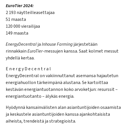
EuroTier 2024:
2 193 näytteilleasettajaa
51 maasta
120 000 vierailijaa
149 maasta
EnergyDecentral
ja
Inhouse Farming
järjestetään
rinnakkain
EuroTier
-messujen kanssa. Saat kolmet messut
yhdellä kertaa.
E n e r g y D e c e n t r a l
EnergyDecentral on vakiinnuttanut asemansa hajautetun
energiahuollon tärkeimpänä alustana. Se kartoittaa
kestävän energiantuotannon koko arvoketjun: resurssit –
energiantuotanto – älykäs energia.
Hyödynnä kansainvälisten alan asiantuntijoiden osaamista
ja keskustele asiantuntijoiden kanssa ajankohtaisista
aiheista, trendeistä ja strategioista.