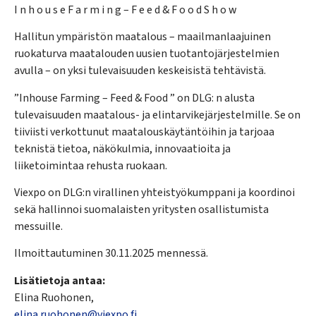
I n h o u s e F a r m i n g – F e e d & F o o d S h o w
Hallitun ympäristön maatalous – maailmanlaajuinen
ruokaturva maatalouden uusien tuotantojärjestelmien
avulla – on yksi tulevaisuuden keskeisistä tehtävistä.
”Inhouse Farming – Feed & Food ” on DLG: n alusta
tulevaisuuden maatalous- ja elintarvikejärjestelmille. Se on
tiiviisti verkottunut maatalouskäytäntöihin ja tarjoaa
teknistä tietoa, näkökulmia, innovaatioita ja
liiketoimintaa rehusta ruokaan.
Viexpo on DLG:n virallinen yhteistyökumppani ja koordinoi
sekä hallinnoi suomalaisten yritysten osallistumista
messuille.
Ilmoittautuminen 30.11.2025 mennessä.
Lisätietoja antaa:
Elina Ruohonen,
elina.ruohonen@viexpo.fi