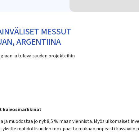
AINVÄLISET MESSUT
JUAN, ARGENTIINA
giaan ja tulevaisuuden projekteihin
at kaivosmarkkinat
a ja muodostaa jo nyt 8,5 % maan viennistä. Myös ulkomaiset inves
ityksille mahdollisuuden mm. päästä mukaan nopeasti kasvaviin p