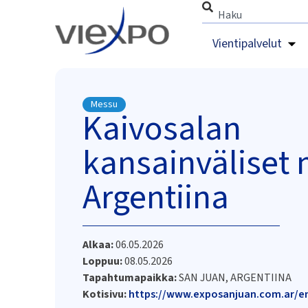
Vientipalvelut
Messu
Kaivosalan
kansainväliset 
Argentiina
Alkaa:
06.05.2026
Loppuu:
08.05.2026
Tapahtumapaikka:
SAN JUAN, ARGENTIINA
Kotisivu:
https://www.exposanjuan.com.ar/e