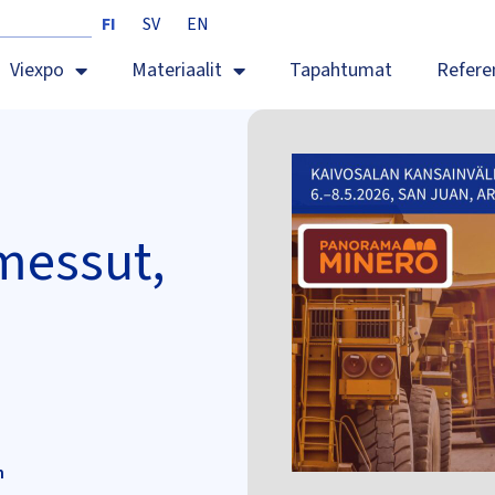
FI
SV
EN
Viexpo
Materiaalit
Tapahtumat
Refere
messut,
n