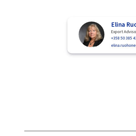
Elina R
Export Advis
+358 50 385 4
elina.ruohon