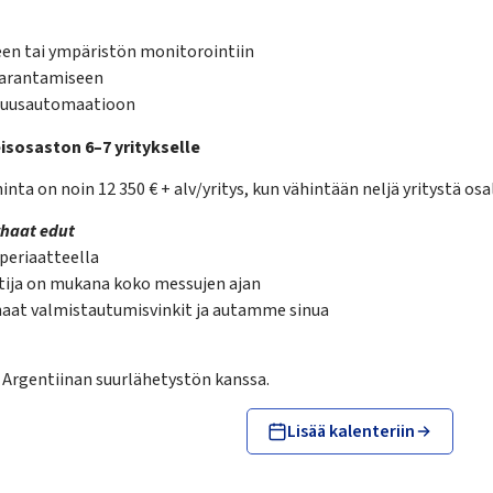
en tai ympäristön monitorointiin
parantamiseen
lisuusautomaatioon
isosaston 6–7 yritykselle
ta on noin 12 350 € + alv/yritys, kun vähintään neljä yritystä osal
rhaat edut
periaatteella
ntija on mukana koko messujen ajan
at valmistautumisvinkit ja autamme sinua
rgentiinan suurlähetystön kanssa.
Lisää kalenteriin