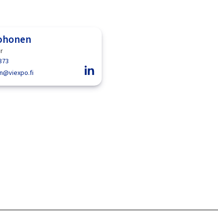
uohonen
or
373
en@viexpo.fi