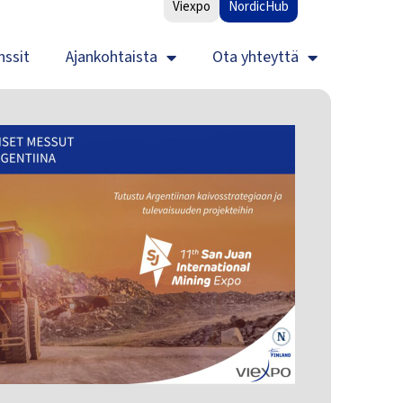
Viexpo
NordicHub
nssit
Ajankohtaista
Ota yhteyttä