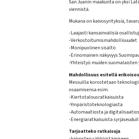
San Juanin maakunta on yksi Lat
viennistä.
Mukana on kaivosyrityksiä, tavaran
-Laajasti kansainvälisiä osallistuj
-Verkostoitumismahdollisuudet
-Monipuolinen sisältö
-Erinomainen näkyvyys Suomipav
-Yhteistyö muiden suomalaisten 
Mahdollisuus esitellä erikois
Messuilla korostetaan teknologis
osaamisensa esim.
-Kiertotalousratkaisuista
-Ympäristöteknologiasta
-Automaatiosta ja digitalisaatio
-Energiaratkaisuista syrjäseuduil
Tarjoatteko ratkaisuja
-kaivosten sähköistämiseen