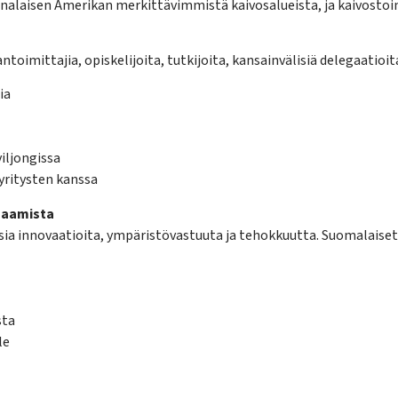
inalaisen Amerikan merkittävimmistä kaivosalueista, ja kaivostoi
toimittajia, opiskelijoita, tutkijoita, kansainvälisiä delegaatioit
ia
iljongissa
yritysten kanssa
osaamista
ia innovaatioita, ympäristövastuuta ja tehokkuutta. Suomalaiset 
sta
le