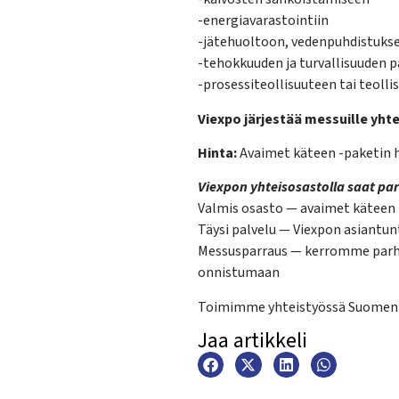
-energiavarastointiin
-jätehuoltoon, vedenpuhdistukse
-tehokkuuden ja turvallisuuden 
-prosessiteollisuuteen tai teol
Viexpo järjestää messuille yhte
Hinta:
Avaimet käteen -paketin hin
Viexpon yhteisosastolla saat pa
Valmis osasto — avaimet käteen 
Täysi palvelu — Viexpon asiantu
Messusparraus — kerromme parha
onnistumaan
Toimimme yhteistyössä Suomen A
Jaa artikkeli