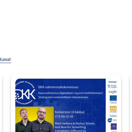
htumat