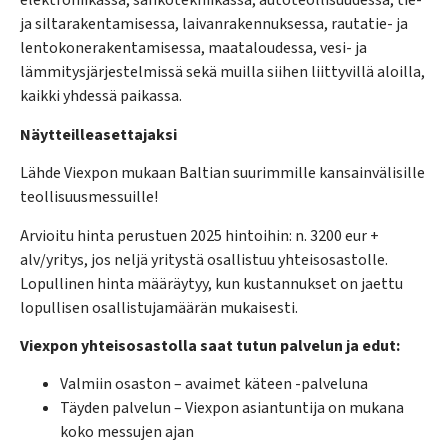
elektroniikassa, sähkötekniikassa, autoteollisuudessa, tie-
ja siltarakentamisessa, laivanrakennuksessa, rautatie- ja
lentokonerakentamisessa, maataloudessa, vesi- ja
lämmitysjärjestelmissä sekä muilla siihen liittyvillä aloilla,
kaikki yhdessä paikassa.
Näytteilleasettajaksi
Lähde Viexpon mukaan Baltian suurimmille kansainvälisille
teollisuusmessuille!
Arvioitu hinta perustuen 2025 hintoihin: n. 3200 eur +
alv/yritys, jos neljä yritystä osallistuu yhteisosastolle.
Lopullinen hinta määräytyy, kun kustannukset on jaettu
lopullisen osallistujamäärän mukaisesti.
Viexpon yhteisosastolla saat tutun palvelun ja edut:
Valmiin osaston – avaimet käteen -palveluna
Täyden palvelun – Viexpon asiantuntija on mukana
koko messujen ajan