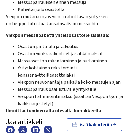
Messusparrauksen ennen messuja
Kahvitarjoilu osastolla
Viexpon mukana myös vientiä aloittavan yrityksen
on helppo tutustua kansainvälisiin messuihin.
Viexpon messupaketti yhteisosastolle sisältää:
Osaston pinta-ala ja vakuutus
Osaston vuokrarakenteet ja sähkömaksut
Messuosaston rakentaminen ja purkaminen
Yrityskohtainen rekisteröinti
kanssanäytteilleasettajaksi
Viexpon neuvonantaja paikalla koko messujen ajan
Messusparraus osallistuville yrityksille
Viexpon hallinnointimaksu (sisältää Viexpon työn ja
kaikki järjestelyt)
Ilmoittautuminen alla olevalla lomakkeella.
Jaa artikkeli
Lisää kalenteriin