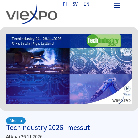
FI
SV
EN
Messu
TechIndustry 2026 -messut
Alkaa:
26.11.2026