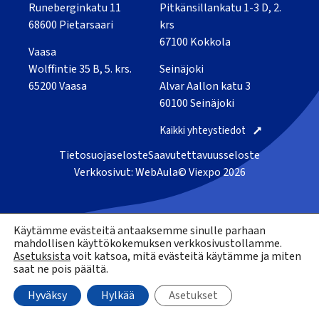
Runeberginkatu 11
Pitkänsillankatu 1-3 D, 2.
68600 Pietarsaari
krs
67100 Kokkola
Vaasa
Wolffintie 35 B, 5. krs.
Seinäjoki
65200 Vaasa
Alvar Aallon katu 3
60100 Seinäjoki
Kaikki yhteystiedot
Tietosuojaseloste
Saavutettavuusseloste
Verkkosivut: WebAula
© Viexpo 2026
Käytämme evästeitä antaaksemme sinulle parhaan
mahdollisen käyttökokemuksen verkkosivustollamme.
Asetuksista
voit katsoa, mitä evästeitä käytämme ja miten
saat ne pois päältä.
Hyväksy
Hylkää
Asetukset