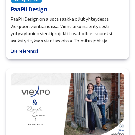
Vientiprojekti
PaaPii Design
PaaPii Design on alusta saakka ollut yhteydessä
Viexpoon vientiasioissa. Viime aikoina erityisesti
yritysryhmien vientiprojektit ovat olleet suureksi
avuksi yrityksen vientiasioissa. Toimitusjohtaja...
Lue referenssi