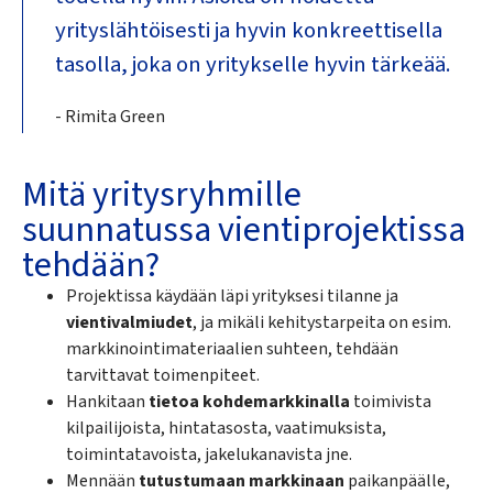
yrityslähtöisesti ja hyvin konkreettisella
tasolla, joka on yritykselle hyvin tärkeää.
- Rimita Green
Mitä yritysryhmille
suunnatussa vientiprojektissa
tehdään?
Projektissa käydään läpi yrityksesi tilanne ja
vientivalmiudet
, ja mikäli kehitystarpeita on esim.
markkinointimateriaalien suhteen, tehdään
tarvittavat toimenpiteet.
Hankitaan
tietoa kohdemarkkinalla
toimivista
kilpailijoista, hintatasosta, vaatimuksista,
toimintatavoista, jakelukanavista jne.
Mennään
tutustumaan markkinaan
paikanpäälle,