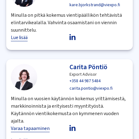
kare.bjorkstrand@viexpo.fi
Minulla on pitkä kokemus vientipäällikön tehtävistä
elintarvikealalla. Vahvinta osaamistani on viennin
suunnittelu.
Lue lisää
Carita Pöntiö
Export Advisor
+358 44 987 5484
carita.pontio@viexpo.fi
Minulla on vuosien käytännön kokemus yrittämisestä,
markkinoinnista ja erityisesti myyntityöstä.
Käytännön vientikokemusta on kymmenen vuoden
ajalta.
Varaa tapaaminen