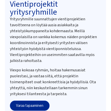
Vientiprojektit
yritysryhmille
Yritysryhmille suunnattujen vientiprojektien
tavoitteena on löytää uusia asiakkaita ja
yhteistyökumppaneita kohdemaasta. Meillä
viexpolaisilla on vankka kokemus näiden projektien
koordinoinnista ja erityisesti yritysten välisen
yhteistyön hyödyistä vientiponnisteluissa.
Vientiprojekteihin on useimmiten saatavilla myös
julkista rahoitusta.
Viexpo kokoaa ryhmän, hoitaa hakemusasiat
puolestasi, ja vastaa siitä, että projektin
toimenpiteet ovat konkreettisia ja hyödyllisiä. Ota
yhteyttä, niin keskustellaan tarkemmin sinun
yrityksesi tilanteesta ja tarpeista.
Varaa tapaaminen