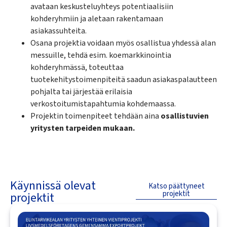
avataan keskusteluyhteys potentiaalisiin
kohderyhmiin ja aletaan rakentamaan
asiakassuhteita.
Osana projektia voidaan myös osallistua yhdessä alan
messuille, tehdä esim. koemarkkinointia
kohderyhmässä, toteuttaa
tuotekehitystoimenpiteitä saadun asiakaspalautteen
pohjalta tai järjestää erilaisia
verkostoitumistapahtumia kohdemaassa.
Projektin toimenpiteet tehdään aina
osallistuvien
yritysten tarpeiden mukaan.
Käynnissä olevat
Katso päättyneet
projektit
projektit