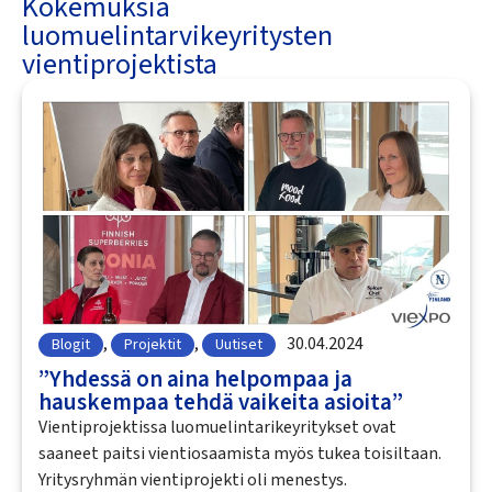
Kokemuksia
luomuelintarvikeyritysten
vientiprojektista
,
,
30.04.2024
Blogit
Projektit
Uutiset
”Yhdessä on aina helpompaa ja
hauskempaa tehdä vaikeita asioita”
Vientiprojektissa luomuelintarikeyritykset ovat
saaneet paitsi vientiosaamista myös tukea toisiltaan.
Yritysryhmän vientiprojekti oli menestys.