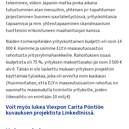
tekeminen, viikon Japanin matka jonka aikana
tutustuminen alan messuihin, yhteisen pr-tapahtuman
järjestäminen Suomen suurlähetystössä, yrityskohtaisia
tapaamisia ja mm. yhteistapaaminen skandinaavisiin
tuotteisiin erikoistuneen maahantuojan kanssa.
Näiden toimenpiteiden yrityskohtainen budjetti oli noin 14
000 €. Haimme ja saimme ELY:n maaseutuosaston
rahoitusta yritysryhmähankkeille. Rahoituksen osuus
budjetista oli 75 %, yrityksen maksettavaksi jäi noin 3 500 €
alv 0. Tähän ei ole laskettu mukaan yrityksen projektiin
käyttämää työaikaa, joka oli arviolta noin kuukausi.
(Huomioitahan, että ELY:n maaseutuosaston rahoitus on
suunnattu maaseudulla toimiville yrityksille, joiden
liikevaihto on enintään 10 milj.€)
Voit myös lukea Viexpon Carita Pöntiön
kuvauksen projektista LinkedInissä.