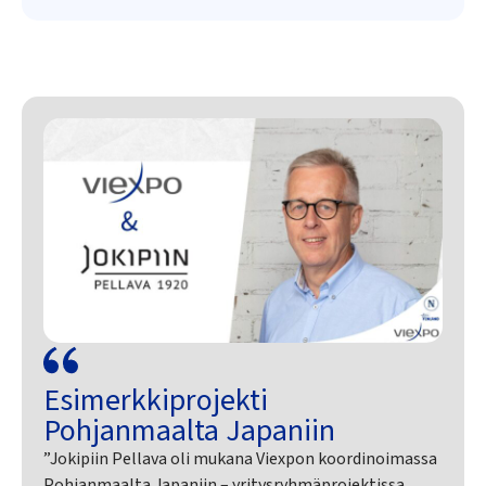
Esimerkkiprojekti
Pohjanmaalta Japaniin
”Jokipiin Pellava oli mukana Viexpon koordinoimassa
Pohjanmaalta Japaniin – yritysryhmäprojektissa.