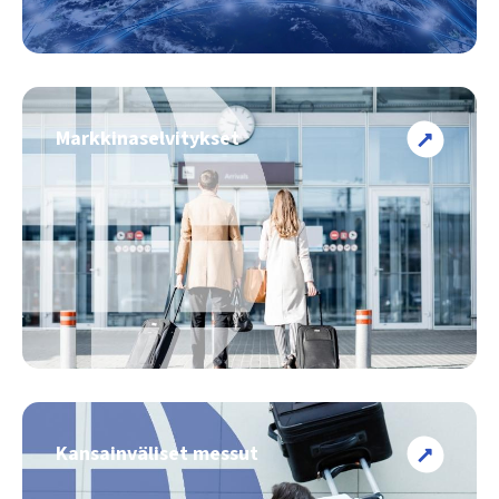
Markkinaselvitykset
Kansainväliset messut