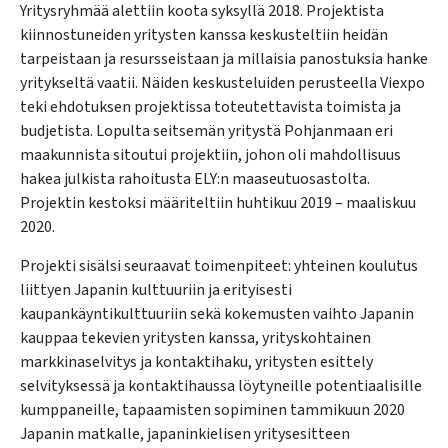
Yritysryhmää alettiin koota syksyllä 2018. Projektista
kiinnostuneiden yritysten kanssa keskusteltiin heidän
tarpeistaan ja resursseistaan ja millaisia panostuksia hanke
yritykseltä vaatii. Näiden keskusteluiden perusteella Viexpo
teki ehdotuksen projektissa toteutettavista toimista ja
budjetista. Lopulta seitsemän yritystä Pohjanmaan eri
maakunnista sitoutui projektiin, johon oli mahdollisuus
hakea julkista rahoitusta ELY:n maaseutuosastolta.
Projektin kestoksi määriteltiin huhtikuu 2019 – maaliskuu
2020.
Projekti sisälsi seuraavat toimenpiteet: yhteinen koulutus
liittyen Japanin kulttuuriin ja erityisesti
kaupankäyntikulttuuriin sekä kokemusten vaihto Japanin
kauppaa tekevien yritysten kanssa, yrityskohtainen
markkinaselvitys ja kontaktihaku, yritysten esittely
selvityksessä ja kontaktihaussa löytyneille potentiaalisille
kumppaneille, tapaamisten sopiminen tammikuun 2020
Japanin matkalle, japaninkielisen yritysesitteen