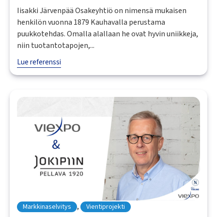
Iisakki Järvenpää Osakeyhtiö on nimensä mukaisen
henkilön vuonna 1879 Kauhavalla perustama
puukkotehdas. Omalla alallaan he ovat hyvin uniikkeja,
niin tuotantotapojen,...
Lue referenssi
,
Markkinaselvitys
Vientiprojekti