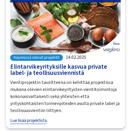
14.02.2025
Käynnissä olevat projektit
Elintarvikeyrityksille kasvua private
label- ja teollisuusviennistä
Vientiprojektin tavoitteena on kehittää projektissa
mukana olevien elintarvikeyritysten vientitoimintoja
kokonaisvaltaisesti sekä yhteisten että
yrityskohtaisten toimenpiteiden avulla private label ja
teollisuusvientiin liittyen.
Lue lisää projektista