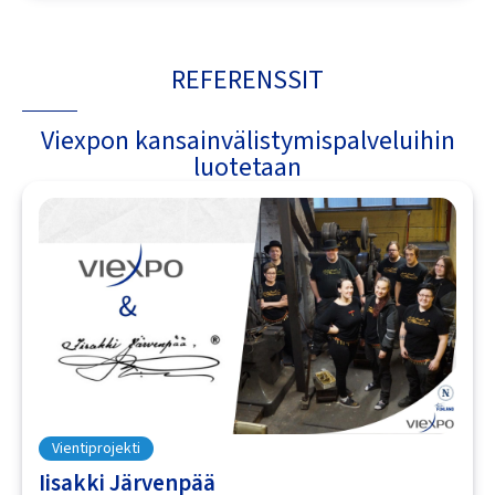
REFERENSSIT
Viexpon kansainvälistymispalveluihin
luotetaan
Vientiprojekti
Iisakki Järvenpää