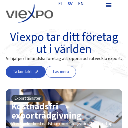
FI
SV
EN
Viexpo tar ditt företag
ut i världen
Vi hjälper finländska företag att öppna och utveckla export.
Ta kontakt
Läs mera
Exporttjänster
Kostnadsfri
exportrådgivning
Vi erbjuder kostnadsfri exportrådgivning till företag