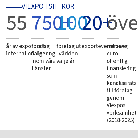
VIEXPO I SIFFROR
55
750
100
+
20
+
öve
år av export och
företag
företag ut
exportevenemang
miljoner
internationalisering
årligen
i världen
euro i
inom våra
varje år
offentlig
tjänster
finansiering
som
kanaliserats
till företag
genom
Viexpos
verksamhet
(2018-2025)