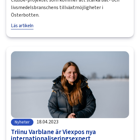
ClusDe-projektet som kommer att stärka båt- och
livsmedelsbranschens tillväxtmöjligheter i
Österbotten.
Läs artikeln
18.04.2023
Nyheter
Triinu Varblane är Viexpos nya
internationaliseringsexpert