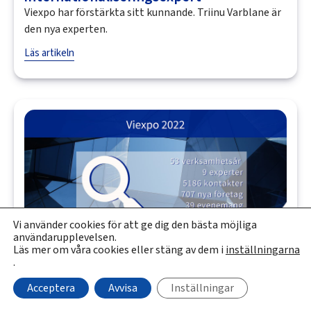
Viexpo har förstärkta sitt kunnande. Triinu Varblane är
den nya experten.
Läs artikeln
Vi använder cookies för att ge dig den bästa möjliga
användarupplevelsen.
Läs mer om våra cookies eller stäng av dem i
inställningarna
.
03.04.2023
Nyheter
Viexpos år 2022
Acceptera
Avvisa
Inställningar