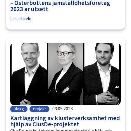
– Österbottens jämställdhetsföretag
2023 är utsett
Läs artikeln
,
03.05.2023
Blogg
Projekt
Kartläggning av klusterverksamhet med
hjälp av ClusDe-projektet