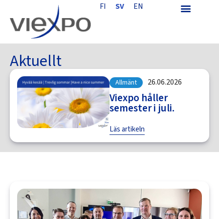
FI
SV
EN
Aktuellt
26.06.2026
Allmänt
Viexpo håller
semester i juli.
Läs artikeln