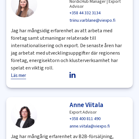
NordicHub Manager | Export
Advisor
+358 44 332 3134
triinu.varblane@viexpo.fi
Jag har mångsidig erfarenhet av att arbeta med
företag samt utmaningar relaterade till
internationalisering och export. De senaste åren har
jag arbetat med utvecklingsuppgifter där regionens
företag, energisektorn och klusterverksamhet har
spelat en viktig roll.
Läs mer
Anne Viitala
Export Advisor
+358 400 811 490
anne.viitala@viexpo.fi
Jag har mångårig erfarenhet av B2B-försäljning,