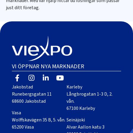
marknader. Med vår hjälp hittar du lösningar som passar
just ditt företag.
VI ÖPPNAR NYA MARKNADER
Jakobstad
Karleby
Runebergsgatan 11
Långbrogatan 1-3 D, 2.
68600 Jakobstad
vån.
67100 Karleby
Vasa
Wolffskavägen 35 B, 5. vån.
Seinäjoki
65200 Vasa
Alvar Aallon katu 3