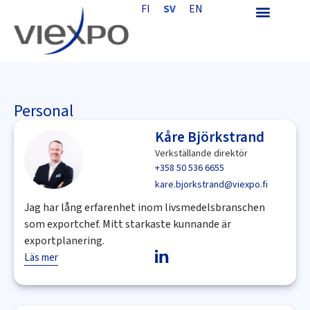
FI
SV
EN
Personal
Kåre Björkstrand
Verkställande direktör
+358 50 536 6655
kare.bjorkstrand@viexpo.fi
Jag har lång erfarenhet inom livsmedelsbranschen
som exportchef. Mitt starkaste kunnande är
exportplanering.
Läs mer