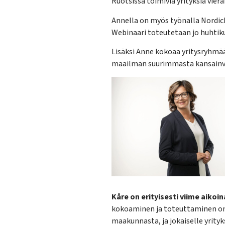
Ruotsissa toimivia yrityksiä vier
Annella on myös työnalla Nordic
Webinaari toteutetaan jo huhtiku
Lisäksi Anne kokoaa yritysryhmää
maailman suurimmasta kansainvä
Kåre on erityisesti viime aikoin
kokoaminen ja toteuttaminen on 
maakunnasta, ja jokaiselle yrityk