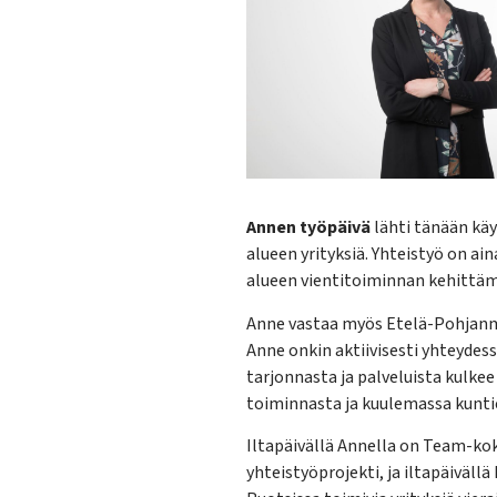
Annen työpäivä
lähti tänään käy
alueen yrityksiä. Yhteistyö on a
alueen vientitoiminnan kehittämi
Anne vastaa myös Etelä-Pohjanma
Anne onkin aktiivisesti yhteydess
tarjonnasta ja palveluista kulkee
toiminnasta ja kuulemassa kunti
Iltapäivällä Annella on Team-ko
yhteistyöprojekti, ja iltapäiväl