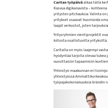
Caritan työpäivä
alkaa tällä ker
Kasvua digikanavista – kohteena R
yritysten pitchauksia. Valinta on
yritykset osaavat huomioida oma
laajat verkostot, joten tarjouksi
Yritysryhmien vientiprojektit ov
kiitosta osallistuvilta yrityksiltä
Caritalla on myös laajempi vastu
hyödyntää tarjolla olevaa tukea j
vuosittaisiin tapaamisiin kuntien
Yhteistyö maakunnan eri toimijoi
yhteistyössä Ammattikorkeakoulu
työpajakokonaisuuksia brändin 