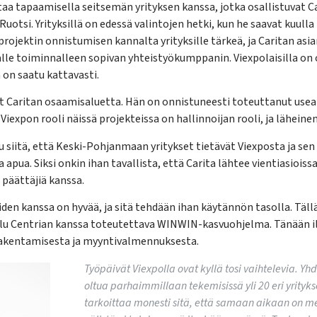
taa tapaamisella seitsemän yrityksen kanssa, jotka osallistuvat C
uotsi. Yrityksillä on edessä valintojen hetki, kun he saavat kuull
 projektin onnistumisen kannalta yrityksille tärkeä, ja Caritan as
lle toiminnalleen sopivan yhteistyökumppanin. Viexpolaisilla on
a on saatu kattavasti.
at Caritan osaamisaluetta. Hän on onnistuneesti toteuttanut usea
. Viexpon rooli näissä projekteissa on hallinnoijan rooli, ja läheinen 
u siitä, että Keski-Pohjanmaan yritykset tietävät Viexposta ja sen
a apua. Siksi onkin ihan tavallista, että Carita lähtee vientiasioi
 päättäjiä kanssa.
den kanssa on hyvää, ja sitä tehdään ihan käytännön tasolla. Täll
 Centrian kanssa toteutettava WINWIN-kasvuohjelma. Tänään ilt
rakentamisesta ja myyntivalmennuksesta.
Työpäivät Viexpolla ovat kyllä tosi vaihtelevia. Yh
oltua parhaimmillaan tekemisissä yli 20 eri yrityk
tarkoittaa monesti sitä, että samaan aikaan on m