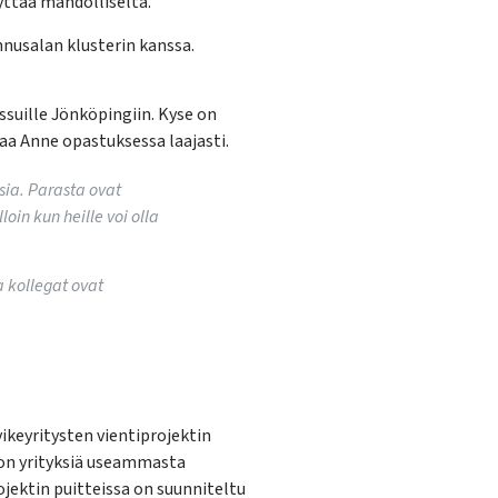
yttää mahdolliselta.
nusalan klusterin kanssa.
ssuille Jönköpingiin. Kyse on
a Anne opastuksessa laajasti.
isia. Parasta ovat
loin kun heille voi olla
a kollegat ovat
ikeyritysten vientiprojektin
 on yrityksiä useammasta
ojektin puitteissa on suunniteltu