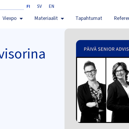
FI
SV
EN
Viexpo
Materiaalit
Tapahtumat
Refere
visorina