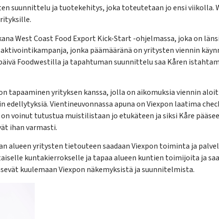
n suunnittelu ja tuotekehitys, joka toteutetaan jo ensi viikolla. 
rityksille.
na West Coast Food Export Kick-Start -ohjelmassa, joka on länsir
tu aktivointikampanja, jonka päämääränä on yritysten viennin kä
päivä Foodwestilla ja tapahtuman suunnittelu saa Kåren istaht
on tapaaminen yrityksen kanssa, jolla on aikomuksia viennin aloi
nin edellytyksiä. Vientineuvonnassa apuna on Viexpon laatima chec
s on voinut tutustua muistilistaan jo etukäteen ja siksi Kåre pääse
vät ihan varmasti.
an alueen yritysten tietouteen saadaan Viexpon toiminta ja palvelu
selle kuntakierrokselle ja tapaa alueen kuntien toimijoita ja saa
sevät kuulemaan Viexpon näkemyksistä ja suunnitelmista.