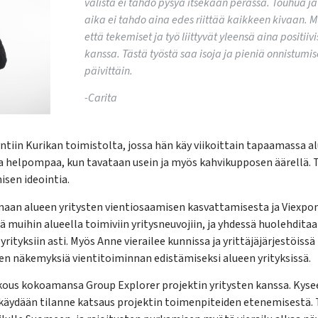
välistä ei tahdo pysyä itsekään perässä. Touhua ja
aika ei tahdo aina edes riittää kaikkeen kivaan. 
että tekemiset ja työ liittyvät yleensä aina positiiv
kanssa. Tästä työstä saa isoja ja pieniä onnistumis
päivittäin.
-Carita
ntiin Kurikan toimistolta, jossa hän käy viikoittain tapaamassa alu
ina helpompaa, kun tavataan usein ja myös kahvikupposen äärellä. 
sen ideointia.
an alueen yritysten vientiosaamisen kasvattamisesta ja Viexpo
ä muihin alueella toimiviin yritysneuvojiin, ja yhdessä huolehditaan
 yrityksiin asti. Myös Anne vierailee kunnissa ja yrittäjäjärjestöis
en näkemyksiä vientitoiminnan edistämiseksi alueen yrityksissä.
kous kokoamansa Group Explorer projektin yritysten kanssa. Kysee
lä käydään tilanne katsaus projektin toimenpiteiden etenemisestä