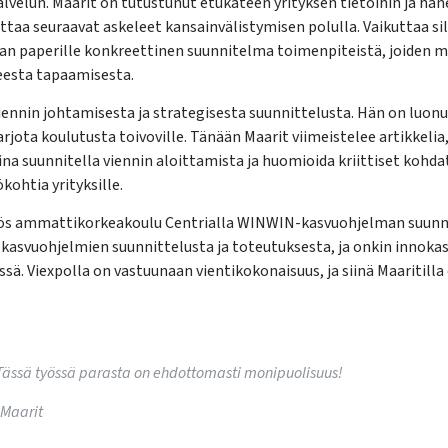
lvelun. Maarit on tutustunut etukäteen yrityksen tietoihin ja hän
 ottaa seuraavat askeleet kansainvälistymisen polulla. Vaikuttaa silt
daan paperille konkreettinen suunnitelma toimenpiteistä, joiden m
eesta tapaamisesta.
iennin johtamisesta ja strategisesta suunnittelusta. Hän on luon
arjota koulutusta toivoville. Tänään Maarit viimeistelee artikkelia,
aina suunnitella viennin aloittamista ja huomioida kriittiset kohd
ökohtia yrityksille.
 myös ammattikorkeakoulu Centrialla WINWIN-kasvuohjelman suunn
kasvuohjelmien suunnittelusta ja toteutuksesta, ja onkin innok
ä. Viexpolla on vastuunaan vientikokonaisuus, ja siinä Maaritilla o
Tässä työssä parasta on ehdottomasti monipuolisuus!
-Maarit