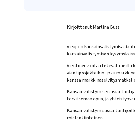
Kirjoittanut Martina Buss
Viexpon kansainvälistymisasiantun
kansainvälistymisen kysymyksissä
Vientineuvontaa tekevät meillä k
vientiprojekteihin, joku markkina
kanssa markkinaselvitysmatkalle
Kansainvälistymisen asiantuntija
tarvitsemaa apua, ja yhteistyöver
Kansainvälistymisasiantuntijoill
mielenkiintoinen.