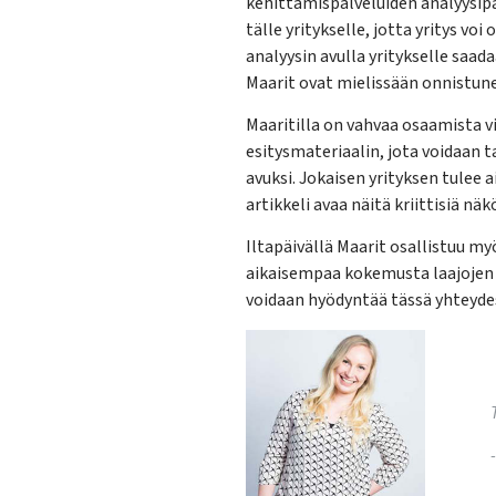
kehittämispalveluiden analyysipa
tälle yritykselle, jotta yritys voi
analyysin avulla yritykselle saa
Maarit ovat mielissään onnistun
Maaritilla on vahvaa osaamista v
esitysmateriaalin, jota voidaan t
avuksi. Jokaisen yrityksen tulee 
artikkeli avaa näitä kriittisiä näk
Iltapäivällä Maarit osallistuu
aikaisempaa kokemusta laajojen 
voidaan hyödyntää tässä yhteydess