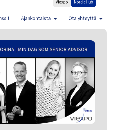
Viexpo
NordicHub
nssit
Ajankohtaista
Ota yhteyttä