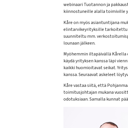
webinaari Tuotannon ja pakkauste
kiinnostuneille alalla toimiville y
Kåre on myös asiantuntijana muka
elintarvikeyrityksille tarkoitet
suunniteltu mm. verkostoitumis
lounaan jälkeen.
Myöhemmin iltapäivällä Kårella 
käydä yrityksen kanssa läpi vien
kaikki huomioitavat seikat. Yrity
kanssa. Seuraavat askeleet löyty
Kåre vastaa siitä, että Pohjanma
toimitusjohtajan mukana vuosittai
odotuksiaan. Samalla kunnat pää