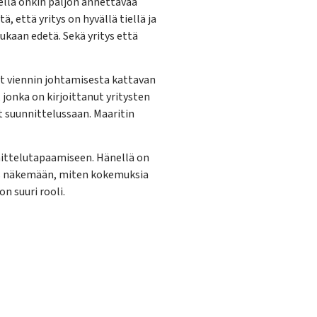
ellä onkin paljon annettavaa
ä, että yritys on hyvällä tiellä ja
ukaan edetä. Sekä yritys että
ut viennin johtamisesta kattavan
 jonka on kirjoittanut yritysten
at suunnittelussaan. Maaritin
ittelutapaamiseen. Hänellä on
as näkemään, miten kokemuksia
n suuri rooli.