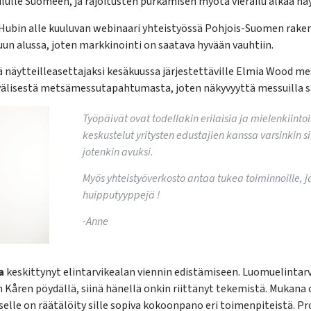
ailulle Suomeen, ja rajoitusten purkamisen myötä vierailu alkaa nä
Hubin alle kuuluvan webinaari yhteistyössä Pohjois-Suomen raken
un alussa, joten markkinointi on saatava hyvään vauhtiin.
 näytteilleasettajaksi kesäkuussa järjestettäville Elmia Wood me
lisestä metsämessutapahtumasta, joten näkyvyyttä messuilla sa
Työpäivät ovat todellakin erilaisia ja mielenkiinto
keskustelut yritysten edustajien kanssa varsinkin sil
jotenkin avuksi.
Myös yhteistyöverkosto antaa tukea toiminnoille, j
huipputyyppejä !
-Anne
a
keskittynyt elintarvikealan viennin edistämiseen. Luomuelintarv
Kåren pöydällä, siinä hänellä onkin riittänyt tekemistä. Mukana
selle on räätälöity sille sopiva kokoonpano eri toimenpiteistä. Pr