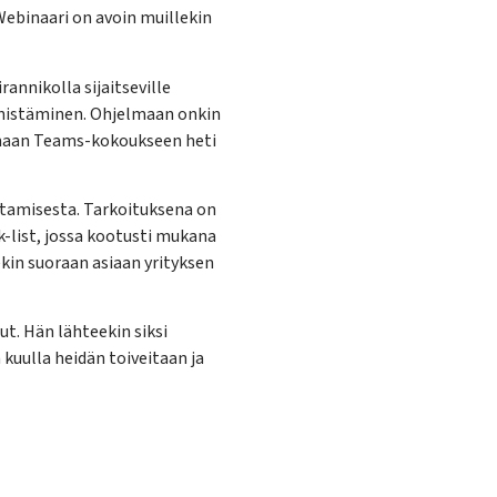
Webinaari on avoin muillekin
annikolla sijaitseville
ynnistäminen. Ohjelmaan onkin
amaan Teams-kokoukseen heti
ttamisesta. Tarkoituksena on
k-list, jossa kootusti mukana
ekin suoraan asiaan yrityksen
t. Hän lähteekin siksi
 kuulla heidän toiveitaan ja