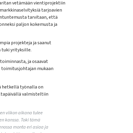
aritan vetämään vientiprojektiin
a markkinaselvityksiä tarjoavien
iantuntemusta tarvitaan, että
 onneksi paljon kokemusta ja
mpia projekteja ja saanut
tuki yrityksille.
 toiminnasta, ja osaavat
ssa toimitusjohtajan mukaan
ä hetkellä työnalla on
apäivällä valmisteltiin
den viikon aikana tulee
sen kanssa. Toki tämä
enossa monta eri asiaa ja