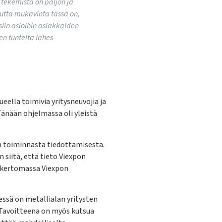
 tekemistä on paljon ja
Mutta mukavinta tässä on,
isiin asioihin asiakkaiden
en tunteita lähes
eella toimivia yritysneuvojia ja
Tänään ohjelmassa oli yleistä
n toiminnasta tiedottamisesta.
 siitä, että tieto Viexpon
sä kertomassa Viexpon
ssä on metallialan yritysten
. Tavoitteena on myös kutsua