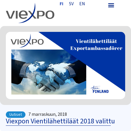
FI
SV
EN
7 marraskuun, 2018
Uutiset
Viexpon Vientilähettiläät 2018 valittu