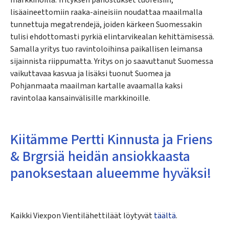
lisäaineettomiin raaka-aineisiin noudattaa maailmalla
tunnettuja megatrendejä, joiden kärkeen Suomessakin
tulisi ehdottomasti pyrkiä elintarvikealan kehittämisessä.
Samalla yritys tuo ravintoloihinsa paikallisen leimansa
sijainnista riippumatta. Yritys on jo saavuttanut Suomessa
vaikuttavaa kasvua ja lisäksi tuonut Suomea ja
Pohjanmaata maailman kartalle avaamalla kaksi
ravintolaa kansainvälisille markkinoille.
Kiitämme Pertti Kinnusta ja Friens
& Brgrsiä heidän ansiokkaasta
panoksestaan alueemme hyväksi!
Kaikki Viexpon Vientilähettiläät löytyvät
täältä
.