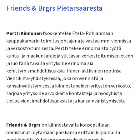
Friends & Brgrs Pietarsaaresta
Pertti Kinnunen
työskentelee Etelä-Pohjanmaan
kauppakamarin toimitusjohtajana ja vastaa mm. viennistä
ja verkostoitumisesta. Pertti tekee erinomaista työtä
kunta- ja maakuntarajoja ylittävän verkostoitumisen eteen
ja luo tällä tavalla yrityksille erinomaisia
kehittymismahdollisuuksia. Hänen aktiivinen roolinsa
Vientikilta-yhdistyksessä, joka on viennistä ja
kansainvälistymisestä kiinnostuneiden yritysten verkosto,
tarjoaa yrityksille arvokkaita kontakteja ja hyödyllistä
tietoa vientimahdollisuuksista ja kansainvälistymisestä.
Friends & Brgrs
on kiinnostavalla konseptillaan
onnistunut löytämään paikkansa erittäin kilpailluilla
markkinoilla. Yrityksen panostukset tuoreisiin,