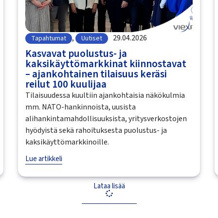
,
29.04.2026
Tapahtumat
Uutiset
Kasvavat puolustus- ja
kaksikäyttömarkkinat kiinnostavat
– ajankohtainen tilaisuus keräsi
reilut 100 kuulijaa
Tilaisuudessa kuultiin ajankohtaisia näkökulmia
mm. NATO-hankinnoista, uusista
alihankintamahdollisuuksista, yritysverkostojen
hyödyistä sekä rahoituksesta puolustus- ja
kaksikäyttömarkkinoille.
Lue artikkeli
Lataa lisää