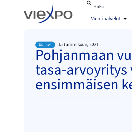
Vientipalvelut
15 tammikuun, 2021
Uutiset
Pohjanmaan v
tasa-arvoyritys 
ensimmäisen k