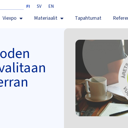
FI
SV
EN
Viexpo
Materiaalit
Tapahtumat
Refere
uoden
valitaan
erran