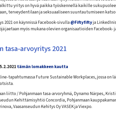
lkittu yritys on hyvä paikka työskennellä kaikille sukupuolee
an, terveydentilaan ja seksuaaliseen suuntautumiseen katso
ys 2021 on käynnissä Facebook-sivulla
@Fiftyfifty
ja LinkedIni
öjä jaetaan myös mukana olevien organisaatioiden Facebook- ja
 tasa-arvoyritys 2021
–5.2.2021
tämän lomakkeen kautta
line-tapahtumassa Future Sustainable Workplaces, jossa on l
otsista.
an liitto / Pohjanmaan tasa-arvoryhmä, Dynamo Närpes, Kris
n seudun Kehittämisyhtiö Concordia, Pohjanmaan kauppakama
rinova, Vaasanseudun Kehitys Oy VASEK ja Viexpo.