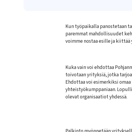
Kun työpaikalla panostetaan tas
paremmat mahdollisuudet kehit
voimme nostaa esille ja kiittää 
Kuka vain voi ehdottaa Pohjan
toivotaan yrityksiä, jotka tarj
Ehdottaa voi esimerkiksi omaa 
yhteistyökumppaniaan. Lopullis
olevat organisaatiot yhdessä.
Palkinto myönnetään yrityksell