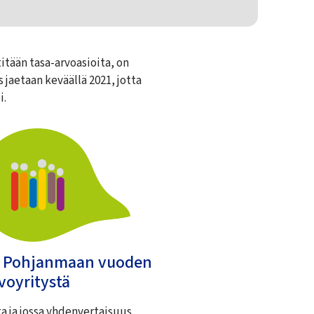
itään tasa-arvoasioita, on
aetaan keväällä 2021, jotta
i.
 Pohjanmaan
vuoden
voyritystä
a ja jossa yhdenvertaisuus