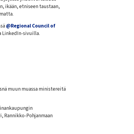
n, ikään, etniseen taustaan,
matta.
ssä
@Regional Council of
 LinkedIn-sivuilla.
äsnä muun muassa ministereitä
tiinankaupungin
ri, Rannikko-Pohjanmaan