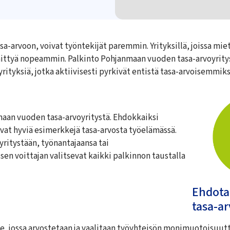
a-arvoon, voivat työntekijät paremmin. Yrityksillä, joissa miet
tyä nopeammin. Palkinto Pohjanmaan vuoden tasa-arvoyritys j
yrityksiä, jotka aktiivisesti pyrkivät entistä tasa-arvoisemmiks
maan vuoden tasa-arvoyritystä. Ehdokkaiksi
oavat hyviä esimerkkejä tasa-arvosta työelämässä.
yritystään, työnantajaansa tai
en voittajan valitsevat kaikki palkinnon taustalla
Ehdota
tasa-ar
e, jossa arvostetaan ja vaalitaan työyhteisön monimuotoisuutt