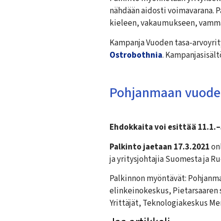
nähdään aidosti voimavarana. Pa
kieleen, vakaumukseen, vamma
Kampanja Vuoden tasa-arvoyrit
Ostrobothnia
. Kampanjasisält
Pohjanmaan vuoden
Ehdokkaita voi esittää 11.1.
Palkinto jaetaan 17.3.2021
on
ja yritysjohtajia Suomesta ja Ru
Palkinnon myöntävät: Pohjanma
elinkeinokeskus, Pietarsaare
Yrittäjät, Teknologiakeskus Me