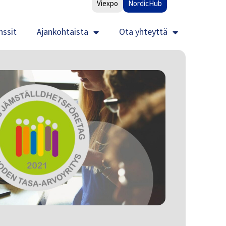
Viexpo
NordicHub
nssit
Ajankohtaista
Ota yhteyttä